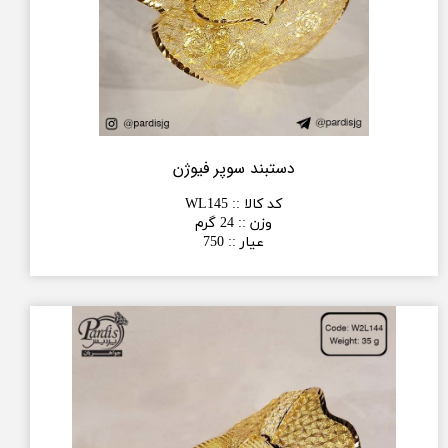
دستبند سوپر فیوژن
کد کالا :
:
WL145
وزن :
:
24 گرم
عیار :
:
750