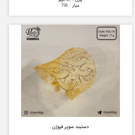
عیار :
:
750
دستبند سوپر فیوژن