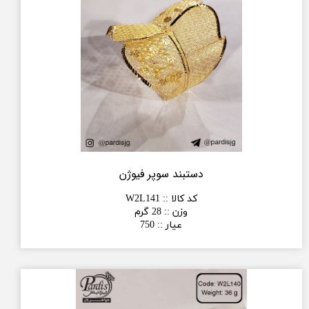
دستبند سوپر فیوژن
کد کالا :
:
W2L141
وزن :
:
28 گرم
عیار :
:
750