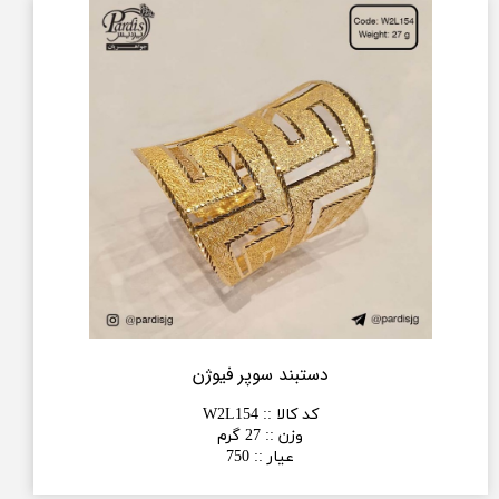
دستبند سوپر فیوژن
کد کالا :
:
W2L154
وزن :
:
27 گرم
عیار :
:
750