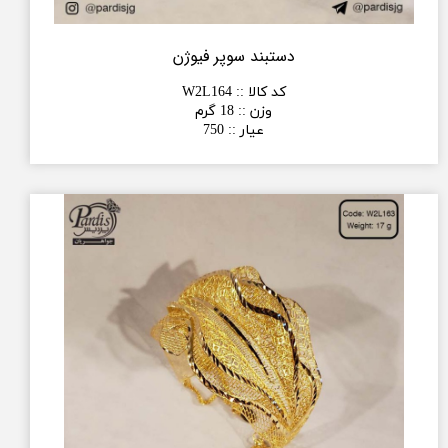
دستبند سوپر فیوژن
کد کالا :
:
W2L164
وزن :
:
18 گرم
عیار :
:
750