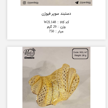
دستبند سوپر فیوژن
کد کالا :
:
W2L148
وزن :
:
29 گرم
عیار :
:
750