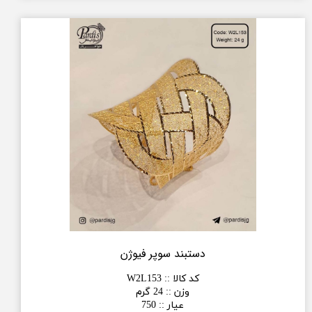
دستبند سوپر فیوژن
کد کالا :
:
W2L153
وزن :
:
24 گرم
عیار :
:
750