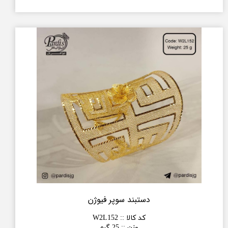
دستبند سوپر فیوژن
کد کالا :
:
W2L152
وزن :
:
25 گرم