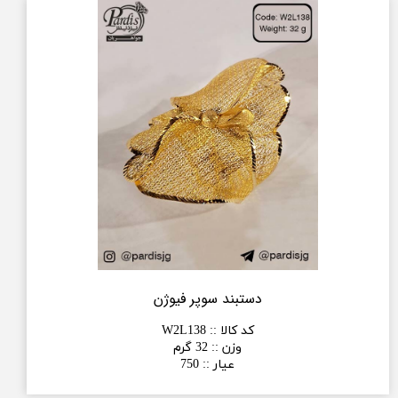
دستبند سوپر فیوژن
کد کالا :
:
W2L138
وزن :
:
32 گرم
عیار :
:
750