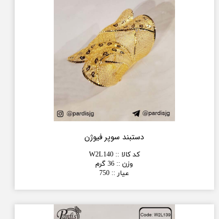
دستبند سوپر فیوژن
کد کالا :
:
W2L140
وزن :
:
36 گرم
عیار :
:
750