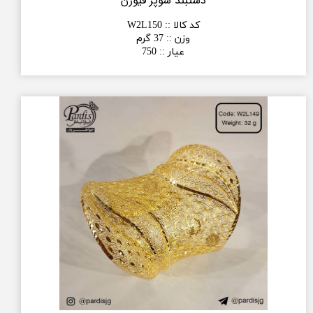
دستبند سوپر فیوژن
کد کالا :
:
W2L150
وزن :
:
37 گرم
عیار :
:
750