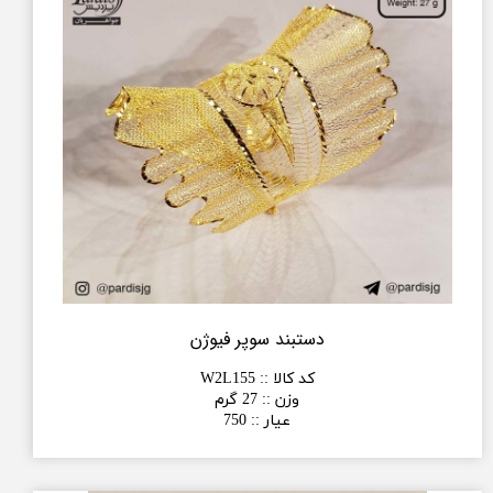
دستبند سوپر فیوژن
کد کالا :
:
W2L155
وزن :
:
27 گرم
عیار :
:
750