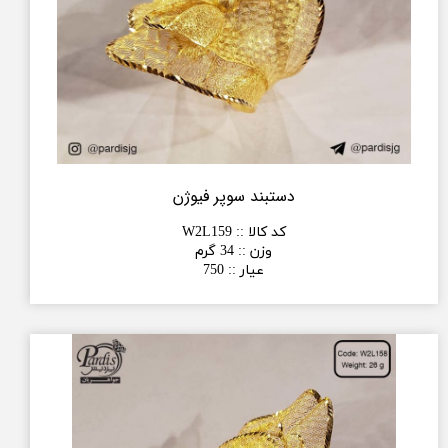
دستبند سوپر فیوژن
کد کالا :
:
W2L159
وزن :
:
34 گرم
عیار :
:
750