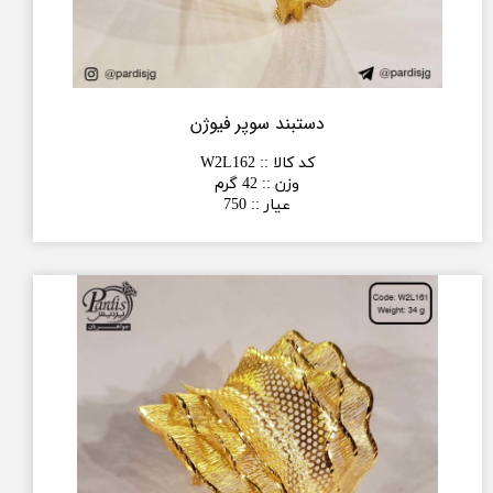
دستبند سوپر فیوژن
کد کالا :
:
W2L162
وزن :
:
42 گرم
عیار :
:
750