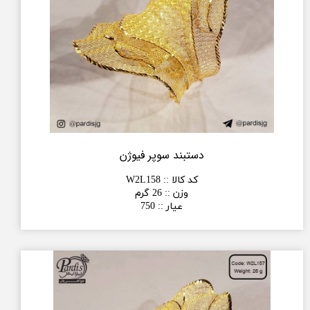
دستبند سوپر فیوژن
کد کالا :
:
W2L158
وزن :
:
26 گرم
عیار :
:
750