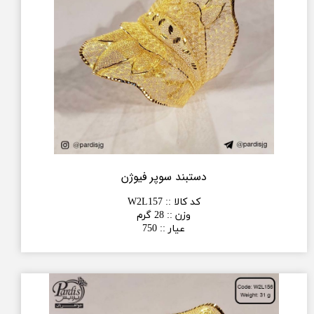
دستبند سوپر فیوژن
کد کالا :
:
W2L157
وزن :
:
28 گرم
عیار :
:
750