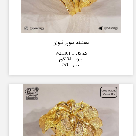
دستبند سوپر فیوژن
کد کالا :
:
W2L161
وزن :
:
34 گرم
عیار :
:
750