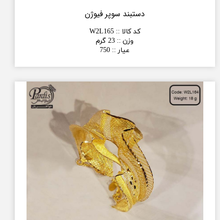
دستبند سوپر فیوژن
کد کالا :
:
W2L165
وزن :
:
23 گرم
عیار :
:
750