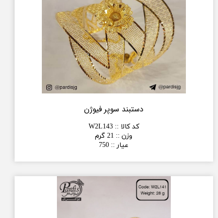
دستبند سوپر فیوژن
کد کالا :
:
W2L143
وزن :
:
21 گرم
عیار :
:
750