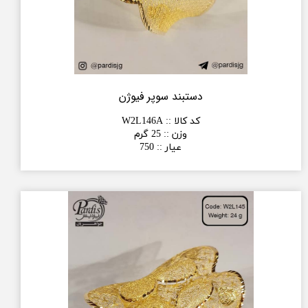
دستبند سوپر فیوژن
کد کالا :
:
W2L146A
وزن :
:
25 گرم
عیار :
:
750