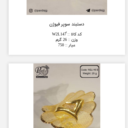
دستبند سوپر فیوژن
کد کالا :
:
وزن :
:
26 گرم
عیار :
:
750