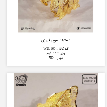
دستبند سوپر فیوژن
کد کالا :
:
W2L160
وزن :
:
37 گرم
عیار :
:
750