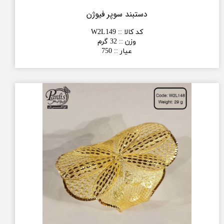
دستبند سوپر فیوژن
کد کالا :
:
W2L149
وزن :
:
32 گرم
عیار :
:
750