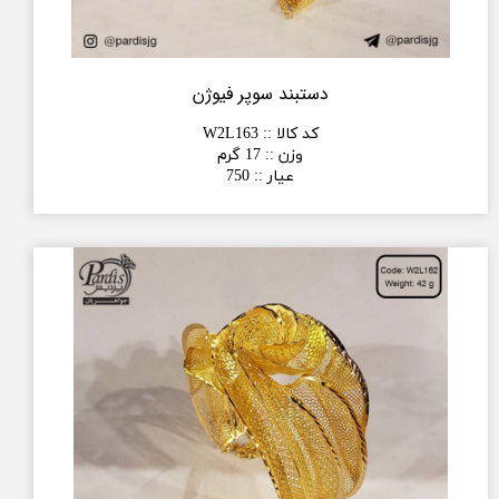
دستبند سوپر فیوژن
کد کالا :
:
W2L163
وزن :
:
17 گرم
عیار :
:
750