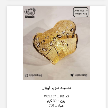
دستبند سوپر فیوژن
کد کالا :
:
W2L137
وزن :
:
30 گرم
عیار :
:
750