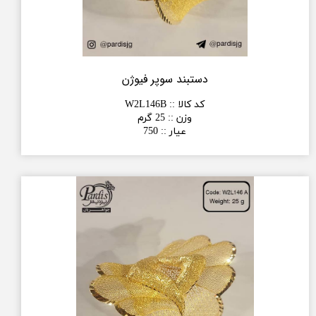
دستبند سوپر فیوژن
کد کالا :
:
W2L146B
وزن :
:
25 گرم
عیار :
:
750