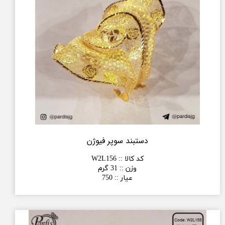
دستبند سوپر فیوژن
کد کالا :
:
W2L156
وزن :
:
31 گرم
عیار :
:
750