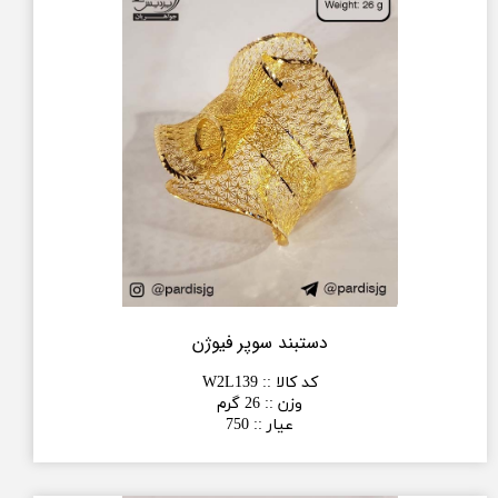
دستبند سوپر فیوژن
کد کالا :
:
W2L139
وزن :
:
26 گرم
عیار :
:
750