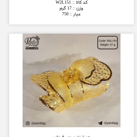
کد کالا :
:
W2L151
وزن :
:
17 گرم
عیار :
:
750