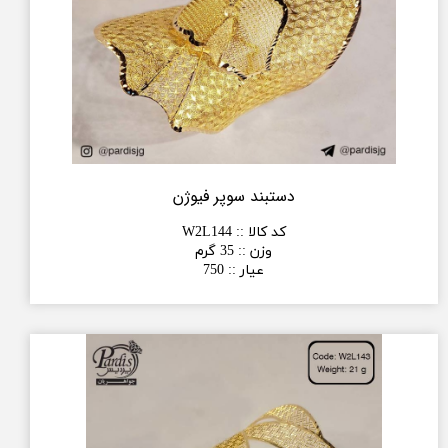
دستبند سوپر فیوژن
کد کالا :
:
W2L144
وزن :
:
35 گرم
عیار :
:
750