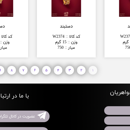
د
دستبند
دست
W237
کد کالا :
:
W2374
کد کالا :
وزن :
:
15 گرم
وزن :
:
75
عیار :
:
750
عیار 
۹
۸
۷
۶
۵
۴
۳
۲
۱
اهریان
با ما در ارتب
عضویت در کانال تلگرا