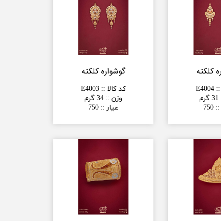
ه کلکته
گوشواره کلکته
:
:
E4004
کد کالا :
:
E4003
31 گرم
وزن :
:
34 گرم
:
:
750
عیار :
:
750