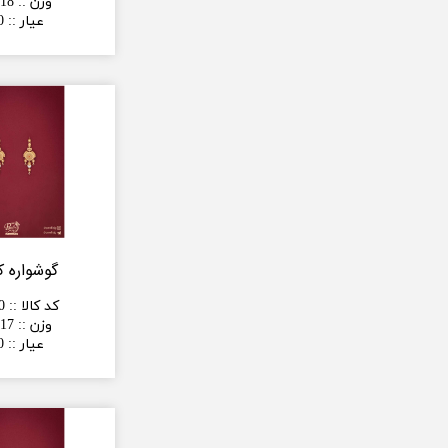
وزن :
:
18 گرم
عیار :
:
0
گوشواره ک
کد کالا :
:
0
وزن :
:
17 گرم
عیار :
:
0