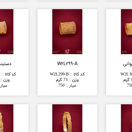
وانی
W2L299-A
دستبند
W2L3
کد کالا :
:
W2L299-B
کد کالا :
:
A
م
وزن :
:
73 گرم
وزن :
:
75
عیار :
:
750
عیار 