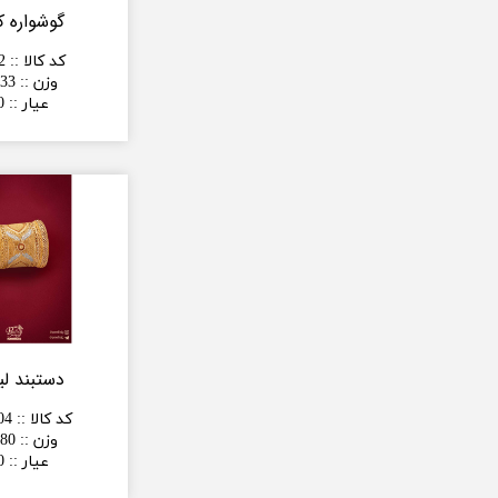
گوشواره ک
کد کالا :
:
2
وزن :
:
33 گرم
عیار :
:
0
دستبند لی
کد کالا :
:
04
وزن :
:
80 گرم
عیار :
:
0