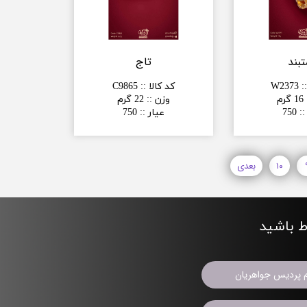
بند
تاج
:
W2373
کد کالا :
:
C9865
16 گرم
وزن :
:
22 گرم
:
:
750
عیار :
:
750
۱۰
بعدی
اط باشید
م پردیس جواهریان