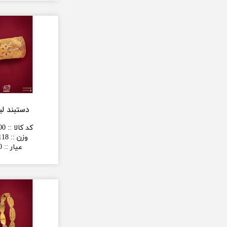
دستبند لی
کد کالا :
:
00
وزن :
:
118 گر
عیار :
:
0