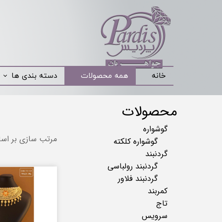
خانه
همه محصولات
دسته بندی ها
محصولات
گوشواره
مرتب سازی بر اس
گوشواره کلکته
گردنبند
گردنبند رولباسی
گردنبند فلاور
کمربند
تاج
سرویس