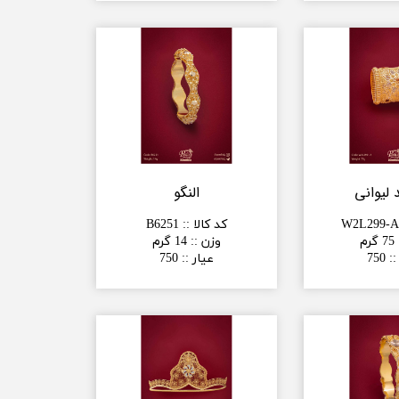
 لیوانی
النگو
W2L299-
کد کالا :
:
B6251
75 گرم
وزن :
:
14 گرم
:
:
750
عیار :
:
750