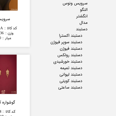
سرویس ونوس
النگو
انگشتر
سروی
مدال
کد کالا :
:
-A
دستبند
وزن :
:
36 گرم
دستبند اکسترا
عیار :
:
0
دستبند سوپر فیوژن
دستبند فیوژن
دستبند رولکس
دستبند خورشیدی
دستبند تمیمه
دستبند لیوانی
دستبند کویتی
دستبند ساعتی
گوشواره ک
کد کالا :
:
4