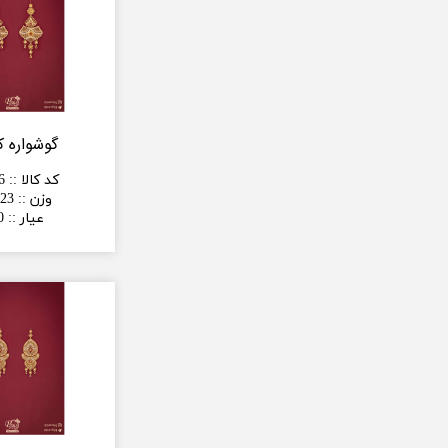
گوشواره ک
کد کالا :
:
6
وزن :
:
23 گرم
عیار :
:
0