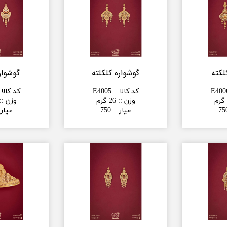
لکته
گوشواره کلکلته
گوشوار
E400
کد کالا :
:
E4005
کد کالا 
وزن :
:
26 گرم
وزن :
:
75
عیار :
:
750
عیار 