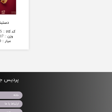
دستبن
کد کالا :
:
5
وزن :
:
17 گرم
عیار :
:
0
پردیس جو
خانه
ارتباط با ما