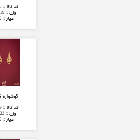
کد کالا :
:
3
وزن :
:
19 گرم
عیار :
:
0
گوشواره ک
کد کالا :
:
9
وزن :
:
33 گرم
عیار :
:
0