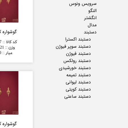
سرویس ونوس
النگو
انگشتر
مدال
گوشواره ک
دستبند
دستبند اکسترا
کد کالا :
:
7
دستبند سوپر فیوژن
وزن :
:
21 گرم
دستبند فیوژن
عیار :
:
0
دستبند رولکس
دستبند خورشیدی
دستبند تمیمه
دستبند لیوانی
دستبند کویتی
دستبند ساعتی
گوشواره ک