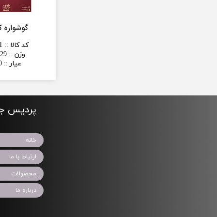
گوشواره ک
کد کالا :
:
1
وزن :
:
29 گرم
عیار :
:
0
پردیس جو
خانه
ارتباط با ما
محصولات
درباره ما