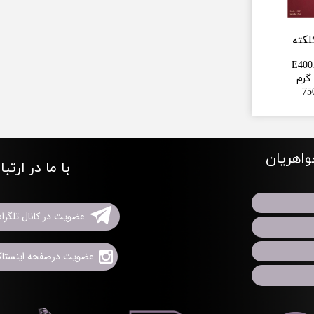
لکته
E400
75
اهریان
با ما در ارتب
عضویت در کانال تلگرا
عضویت درصفحه اینستاگر