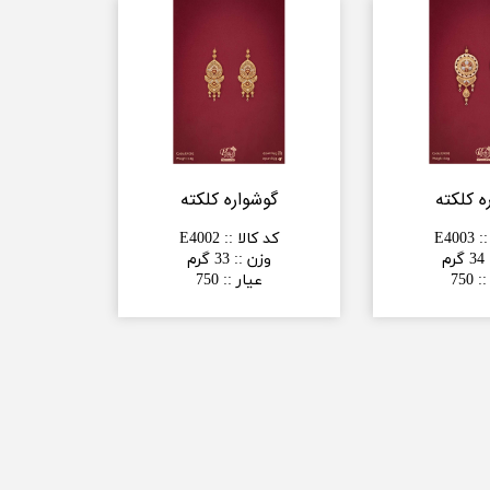
ه کلکته
گوشواره کلکته
:
:
E4003
کد کالا :
:
E4002
34 گرم
وزن :
:
33 گرم
:
:
750
عیار :
:
750