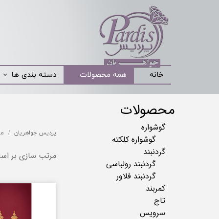
خانه
همه محصولات
دسته بندی ها
محصولات
گوشواره
پردیس جواهریان
مح
گوشواره کلکته
گردنبند
مرتب سازی بر اس
گردنبند رولباسی
گردنبند فلاور
کمربند
تاج
سرویس