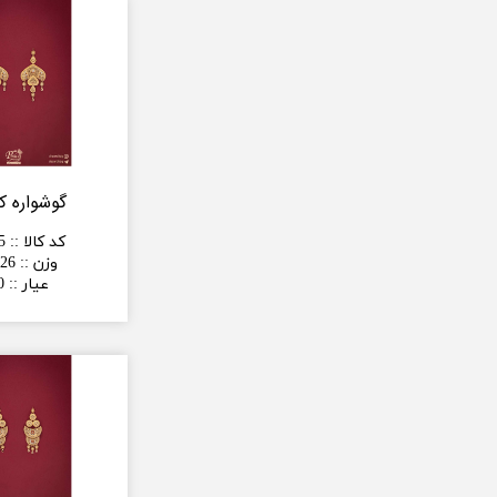
گوشواره ک
کد کالا :
:
5
وزن :
:
26 گرم
عیار :
:
0