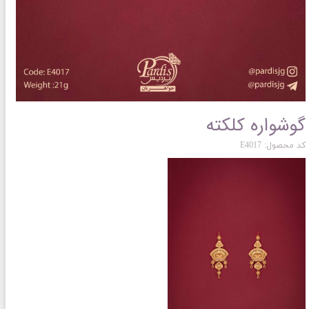
گوشواره کلکته
کد محصول: E4017