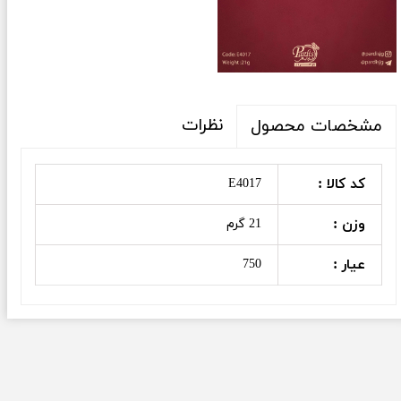
نظرات
مشخصات محصول
کد کالا :
E4017
وزن :
21 گرم
عیار :
750