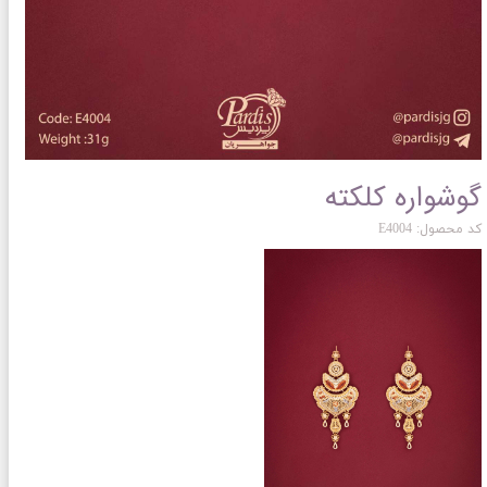
گوشواره کلکته
کد محصول: E4004