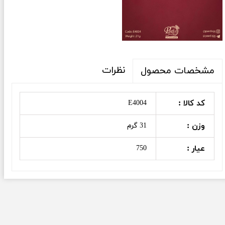
نظرات
مشخصات محصول
کد کالا :
E4004
وزن :
31 گرم
عیار :
750