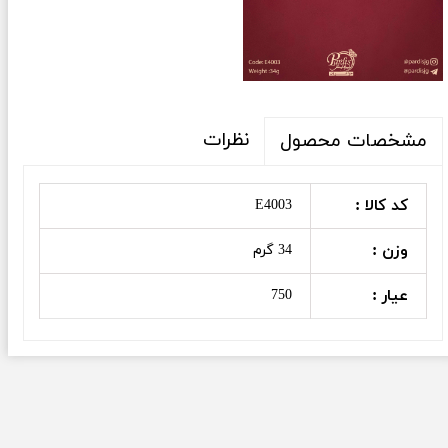
نظرات
مشخصات محصول
کد کالا :
E4003
وزن :
34 گرم
عیار :
750