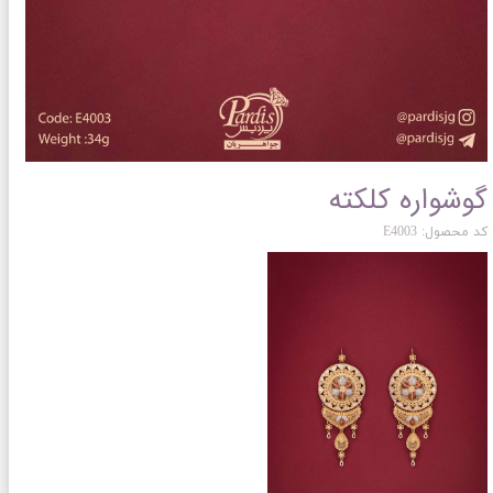
گوشواره کلکته
کد محصول: E4003