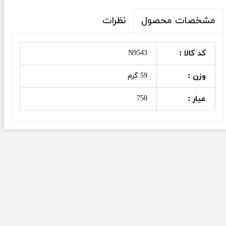
نظرات
مشخصات محصول
کد کالا :
N9543
وزن :
59 گرم
عیار :
750