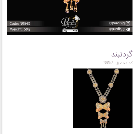
گردنبند
کد محصول: N9543