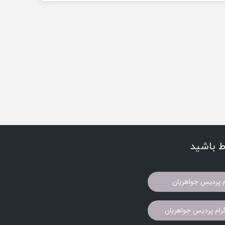
اط باشید
م پردیس جواهریان
ام پردیس جواهریان