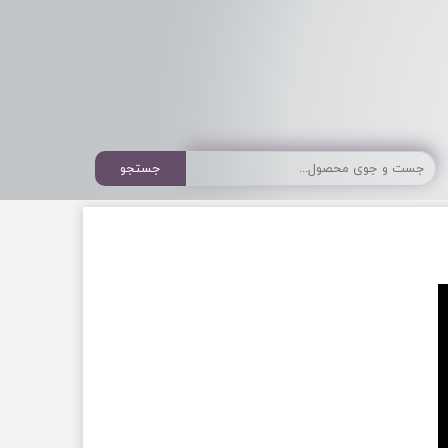
جستجو