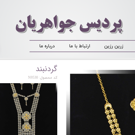
​​​​پردیس جواهریان
زرین رزین
ارتباط با ما
درباره ما
گردنبند
کد محصول: N9530