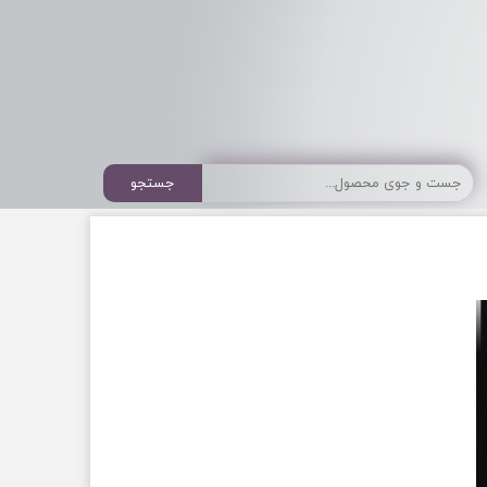
جستجو