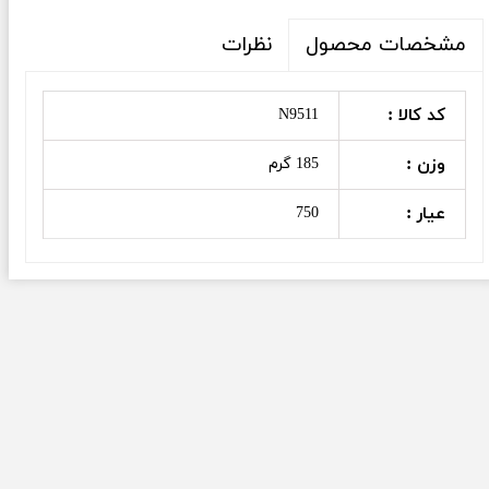
نظرات
مشخصات محصول
کد کالا :
N9511
وزن :
185 گرم
عیار :
750