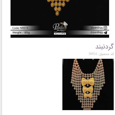
گردنبند
کد محصول: N9511