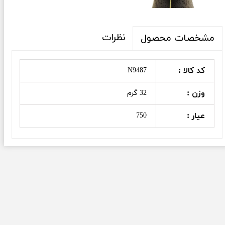
نظرات
مشخصات محصول
کد کالا :
N9487
وزن :
32 گرم
عیار :
750