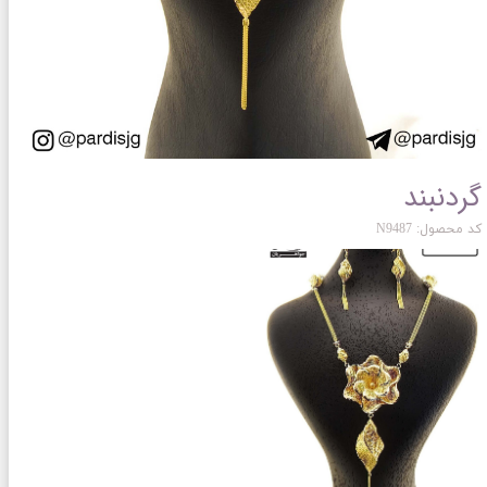
گردنبند
کد محصول: N9487