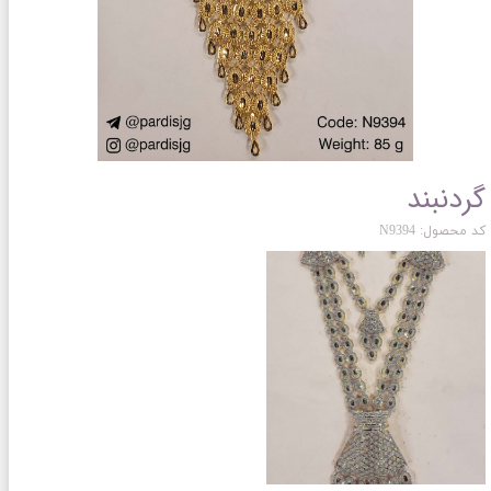
گردنبند
کد محصول: N9394