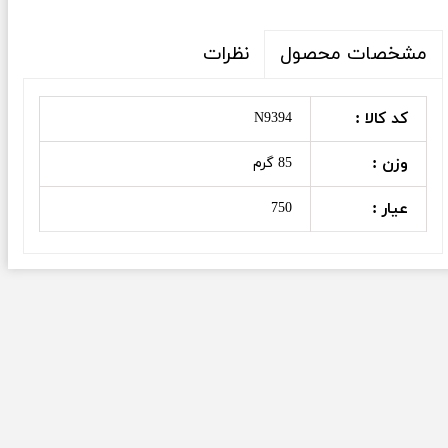
نظرات
مشخصات محصول
کد کالا :
N9394
وزن :
85 گرم
عیار :
750