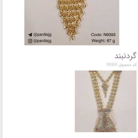
گردنبند
کد محصول: N9393