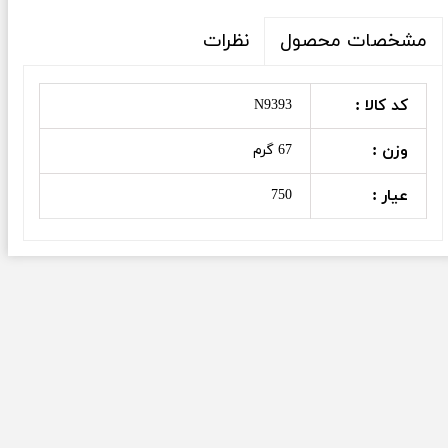
نظرات
مشخصات محصول
کد کالا :
N9393
وزن :
67 گرم
عیار :
750