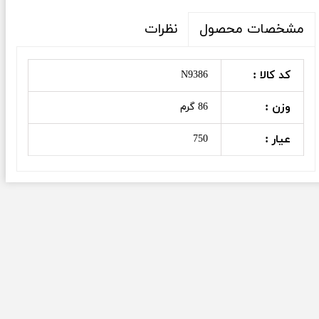
نظرات
مشخصات محصول
کد کالا :
N9386
وزن :
86 گرم
عیار :
750