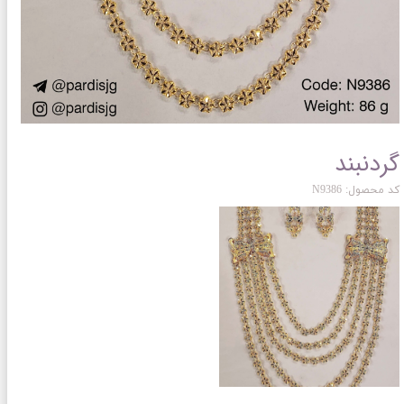
گردنبند
کد محصول: N9386