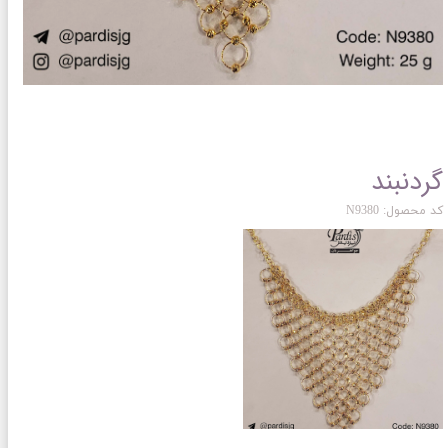
گردنبند
کد محصول: N9380