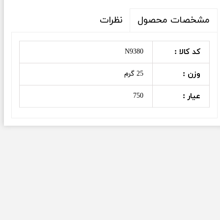
نظرات
مشخصات محصول
کد کالا :
N9380
وزن :
25 گرم
عیار :
750