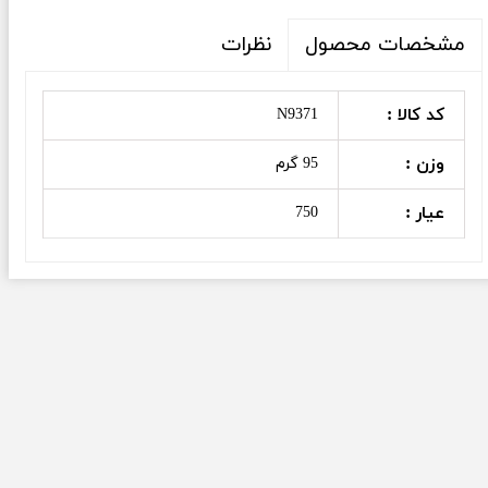
نظرات
مشخصات محصول
کد کالا :
N9371
وزن :
95 گرم
عیار :
750