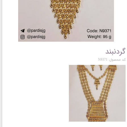
گردنبند
کد محصول: N9371