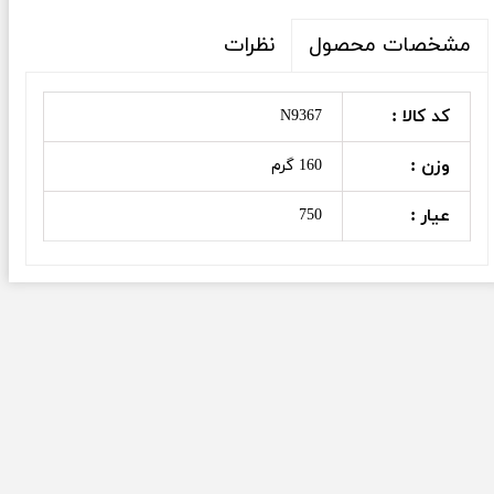
نظرات
مشخصات محصول
کد کالا :
N9367
وزن :
160 گرم
عیار :
750