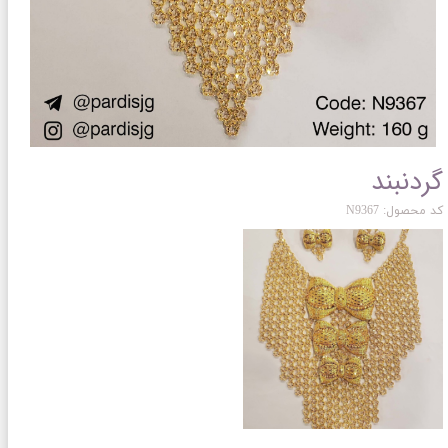
گردنبند
کد محصول: N9367