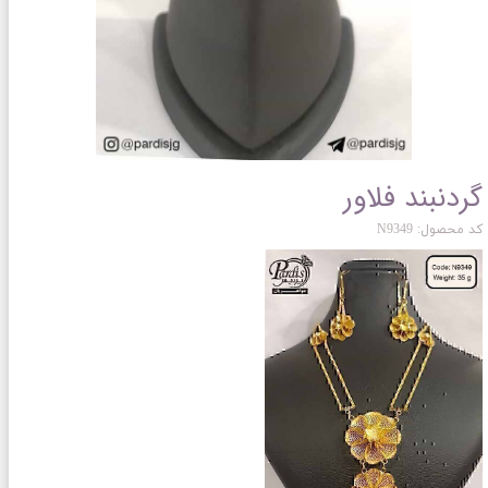
گردنبند فلاور
کد محصول: N9349