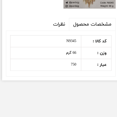
نظرات
مشخصات محصول
کد کالا :
N9345
وزن :
66 گرم
عیار :
750