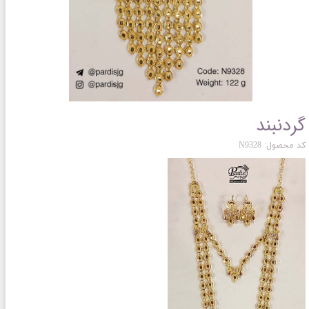
گردنبند
کد محصول: N9328