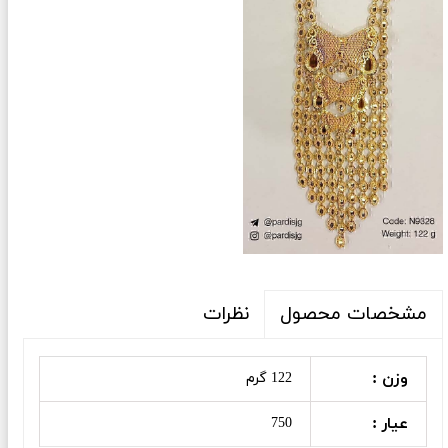
نظرات
مشخصات محصول
وزن :
122 گرم
عیار :
750