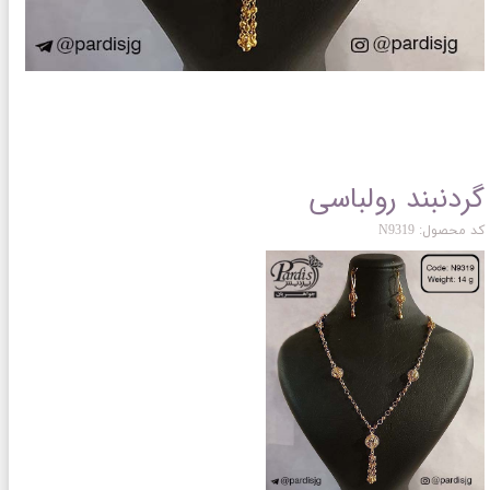
گردنبند رولباسی
کد محصول: N9319