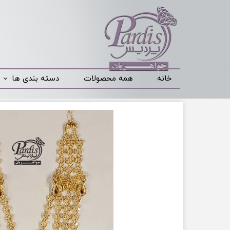
خانه
همه محصولات
دسته بندی ها