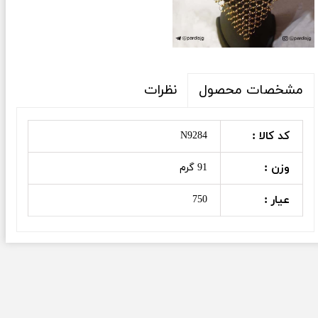
نظرات
مشخصات محصول
کد کالا :
N9284
وزن :
91 گرم
عیار :
750