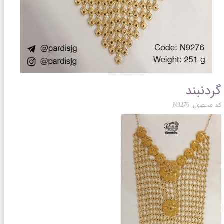
گردنبند
کد محصول: N9276