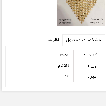
نظرات
مشخصات محصول
کد کالا :
N9276
وزن :
251 گرم
عیار :
750