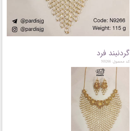
گردنبند فرد
کد محصول: N9266