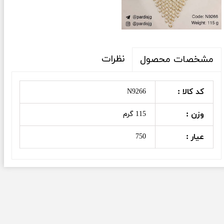
نظرات
مشخصات محصول
کد کالا :
N9266
وزن :
115 گرم
عیار :
750