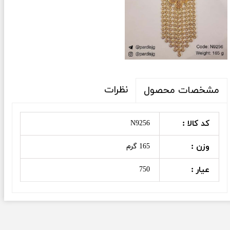
نظرات
مشخصات محصول
کد کالا :
N9256
وزن :
165 گرم
عیار :
750