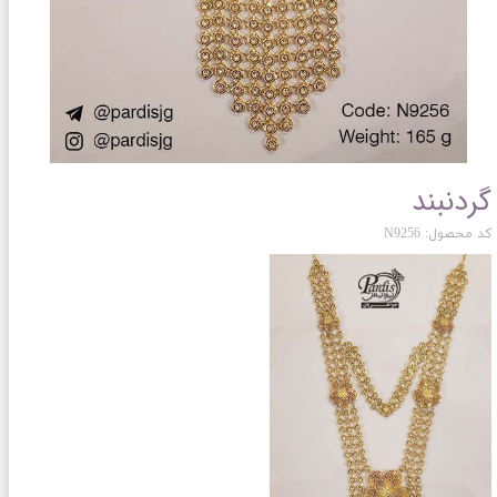
گردنبند
کد محصول: N9256