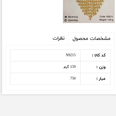
نظرات
مشخصات محصول
کد کالا :
N9215
وزن :
159 گرم
عیار :
750