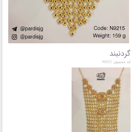
گردنبند
کد محصول: N9215