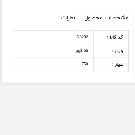
نظرات
مشخصات محصول
کد کالا :
N9202
وزن :
66 گرم
عیار :
750