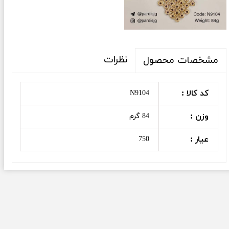
نظرات
مشخصات محصول
کد کالا :
N9104
وزن :
84 گرم
عیار :
750