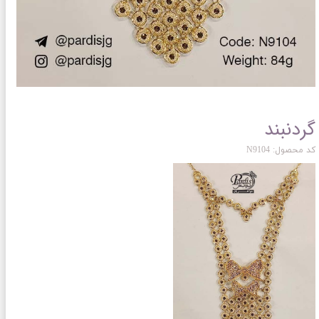
گردنبند
کد محصول: N9104