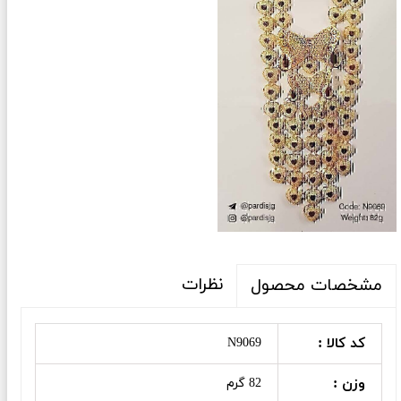
نظرات
مشخصات محصول
کد کالا :
N9069
وزن :
82 گرم