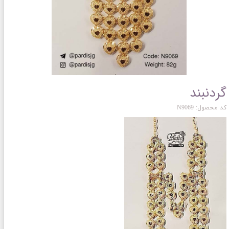
گردنبند
کد محصول: N9069