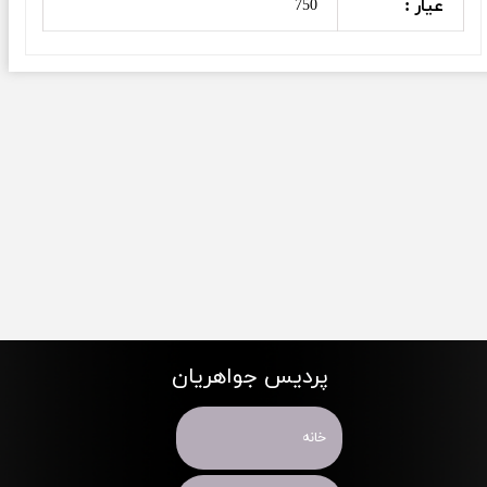
عیار :
750
پردیس جواهریان
خانه