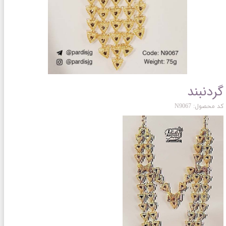
گردنبند
کد محصول: N9067