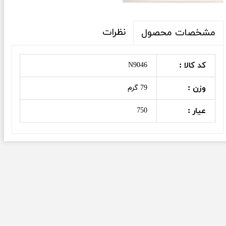
نظرات
مشخصات محصول
کد کالا :
N9046
وزن :
79 گرم
عیار :
750