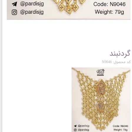
گردنبند
کد محصول: N9046