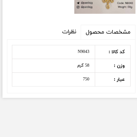
نظرات
مشخصات محصول
کد کالا :
N9043
وزن :
58 گرم
عیار :
750