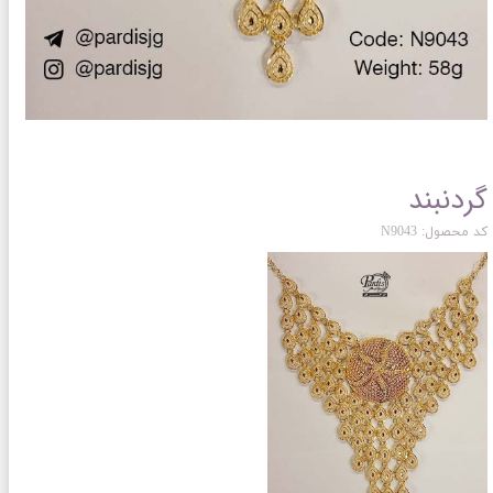
گردنبند
کد محصول: N9043