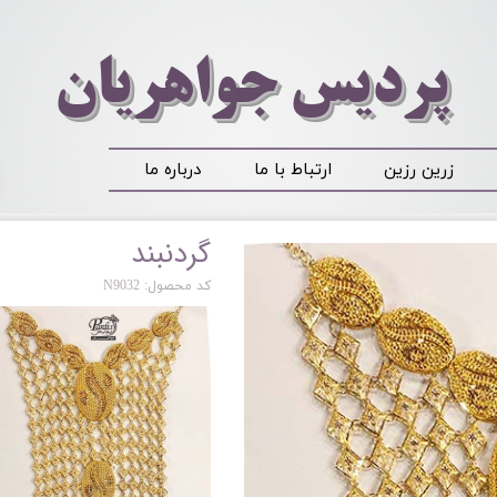
​​​​پردیس جواهریان
زرین رزین
ارتباط با ما
درباره ما
گردنبند
کد محصول: N9032