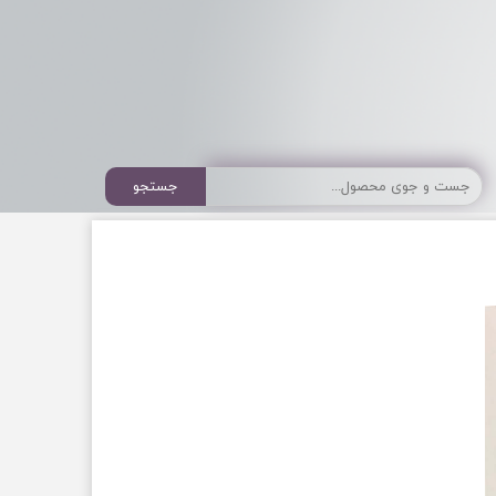
جستجو