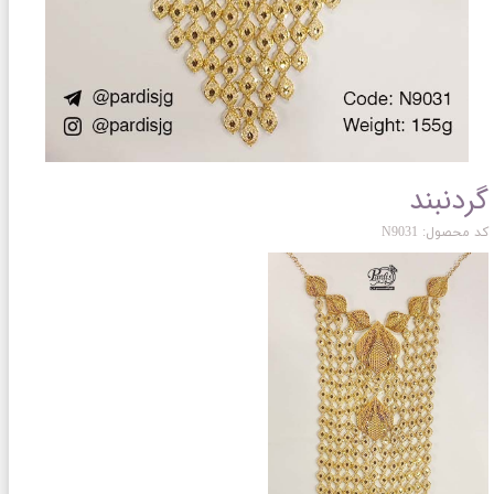
گردنبند
کد محصول: N9031