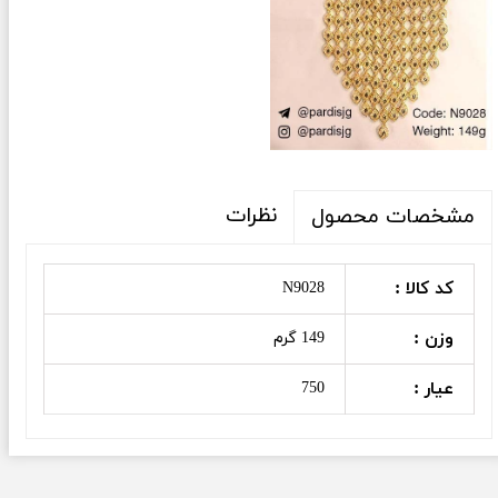
نظرات
مشخصات محصول
کد کالا :
N9028
وزن :
149 گرم
عیار :
750