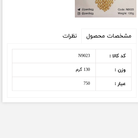
نظرات
مشخصات محصول
کد کالا :
N9023
وزن :
130 گرم
عیار :
750