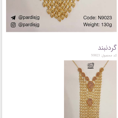
گردنبند
کد محصول: N9023