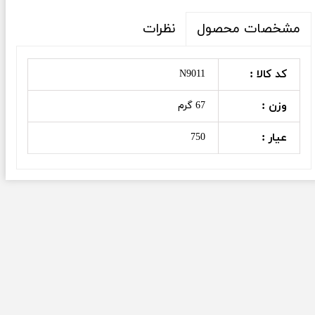
نظرات
مشخصات محصول
کد کالا :
N9011
وزن :
67 گرم
عیار :
750