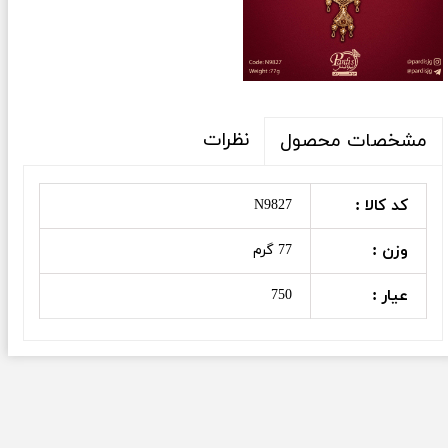
نظرات
مشخصات محصول
کد کالا :
N9827
وزن :
77 گرم
عیار :
750