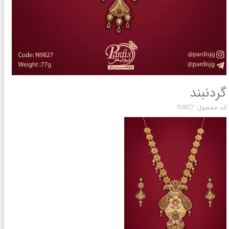
گردنبند
کد محصول: N9827