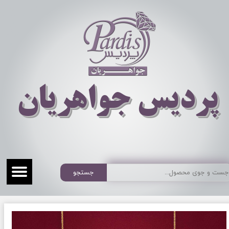
​​​​پردیس جواهریان
جستجو