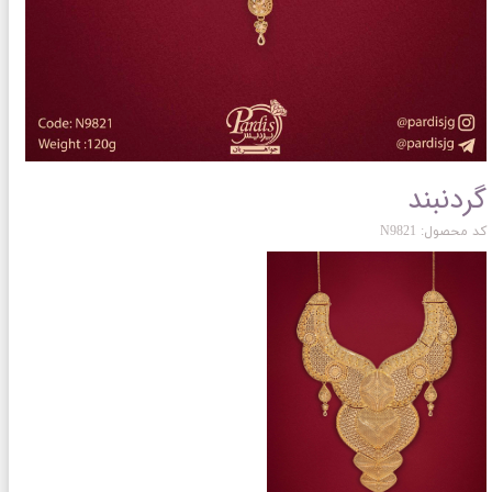
گردنبند
کد محصول: N9821