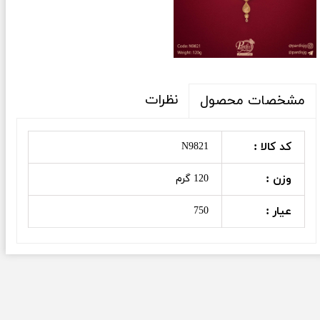
نظرات
مشخصات محصول
کد کالا :
N9821
وزن :
120 گرم
عیار :
750