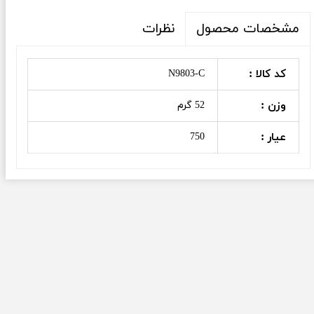
نظرات
مشخصات محصول
کد کالا :
N9803-C
وزن :
52 گرم
عیار :
750