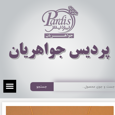
​​​​پردیس جواهریان
جستجو