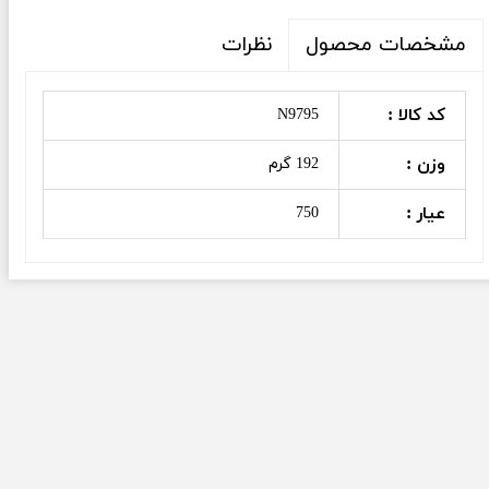
نظرات
مشخصات محصول
کد کالا :
N9795
وزن :
192 گرم
عیار :
750