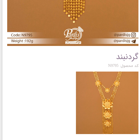
گردنبند
کد محصول: N9795