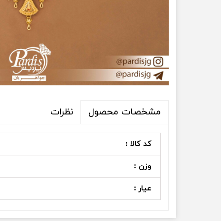
نظرات
مشخصات محصول
کد کالا :
وزن :
عیار :