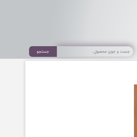
جستجو