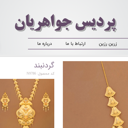
​​​​پردیس جواهریان
زرین رزین
ارتباط با ما
درباره ما
گردنبند
کد محصول: N9786