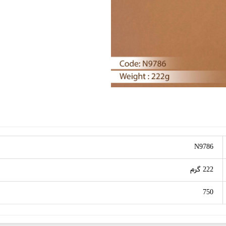
N9786
222 گرم
750