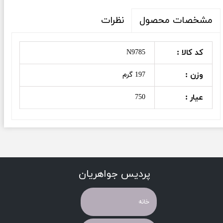
نظرات
مشخصات محصول
کد کالا :
N9785
وزن :
197 گرم
عیار :
750
پردیس جواهریان
خانه