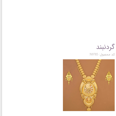
گردنبند
کد محصول: N9785