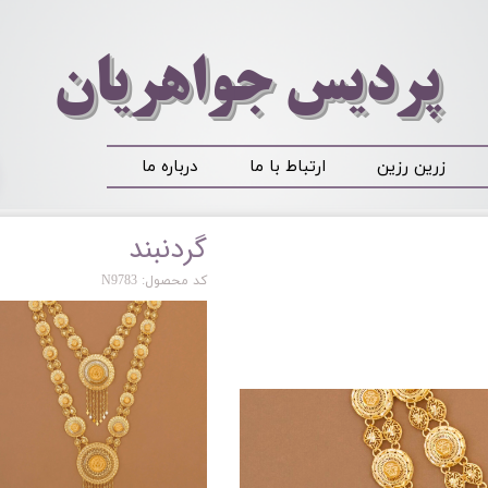
​​​​پردیس جواهریان
زرین رزین
ارتباط با ما
درباره ما
گردنبند
کد محصول: N9783