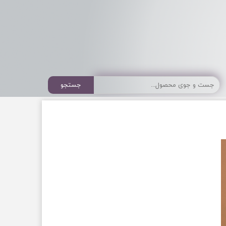
جستجو