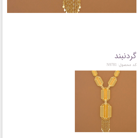
گردنبند
کد محصول: N9781