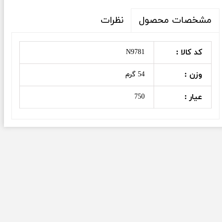
نظرات
مشخصات محصول
کد کالا :
N9781
وزن :
54 گرم
عیار :
750