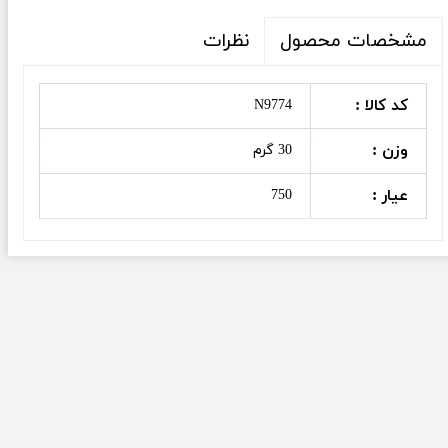
نظرات
مشخصات محصول
کد کالا :
N9774
وزن :
30 گرم
عیار :
750