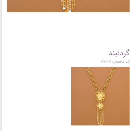
گردنبند
کد محصول: N9774