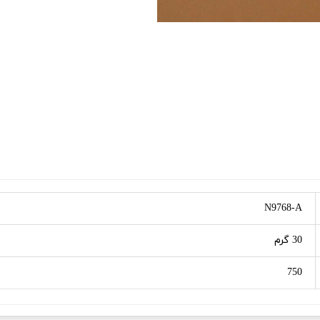
N9768-A
30 گرم
750