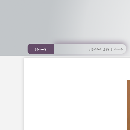
جستجو