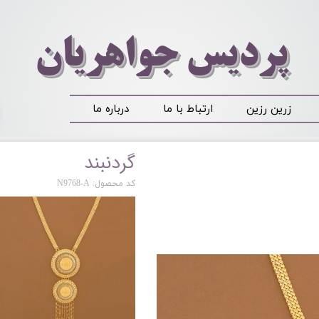
​​​​پردیس جواهریان
زرین رزین
ارتباط با ما
درباره ما
گردنبند
کد محصول: N9768-A