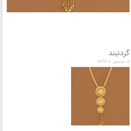
گردنبند
کد محصول: N9767-A