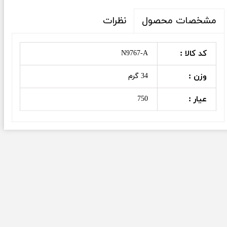
نظرات
مشخصات محصول
کد کالا :
N9767-A
وزن :
34 گرم
عیار :
750