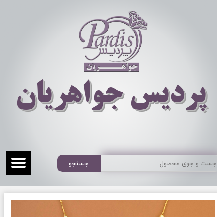
​​​​پردیس جواهریان
جستجو