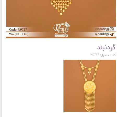
گردنبند
کد محصول: N9757