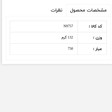
نظرات
مشخصات محصول
کد کالا :
N9757
وزن :
132 گرم
عیار :
750